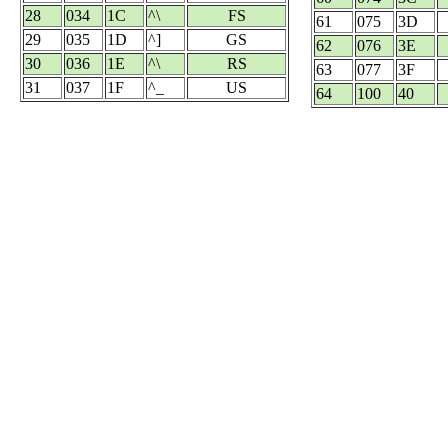
28
034
1C
^\
FS
61
075
3D
29
035
1D
^]
GS
62
076
3E
30
036
1E
^\
RS
63
077
3F
31
037
1F
^_
US
64
100
40