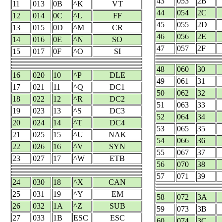
43
053
2B
11
013
0B
^K
VT
44
054
2C
12
014
0C
^L
FF
45
055
2D
13
015
0D
^M
CR
46
056
2E
14
016
0E
^N
SO
47
057
2F
15
017
0F
^O
SI
48
060
30
16
020
10
^P
DLE
49
061
31
17
021
11
^Q
DC1
50
062
32
18
022
12
^R
DC2
51
063
33
19
023
13
^S
DC3
52
064
34
20
024
14
^T
DC4
53
065
35
21
025
15
^U
NAK
54
066
36
22
026
16
^V
SYN
55
067
37
23
027
17
^W
ETB
56
070
38
57
071
39
24
030
18
^X
CAN
25
031
19
^Y
EM
58
072
3A
26
032
1A
^Z
SUB
59
073
3B
27
033
1B
ESC
ESC
60
074
3C