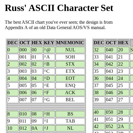
Russ' ASCII Character Set
The best ASCII chart you've ever seen; the design is from
Appendix A of an old Data General AOS/VS manual.
DEC
OCT
HEX
KEY
MNEMONIC
DEC
OCT
HEX
0
000
00
^@
NUL
32
040
20
1
001
01
^A
SOH
33
041
21
2
002
02
^B
STX
34
042
22
3
003
03
^C
ETX
35
043
23
4
004
04
^D
EOT
36
044
24
5
005
05
^E
ENQ
37
045
25
6
006
06
^F
ACK
38
046
26
7
007
07
^G
BEL
39
047
27
40
050
28
8
010
08
^H
BS
41
051
29
9
011
09
^I
TAB
42
052
2A
10
012
0A
^J
NL